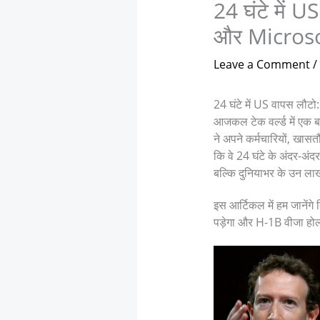
24 घंटे में 
और Microsof
Leave a Comment
/
24 घंटे में US वापस लौ
आजकल टेक वर्ल्ड में एक 
ने अपने कर्मचारियों, खास
कि वे 24 घंटे के अंदर-अं
बल्कि दुनियाभर के उन लाखो
इस आर्टिकल में हम जानेंगे
पड़ेगा और H-1B वीजा होल