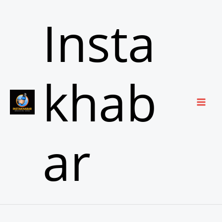
Skip
Insta
to
content
khab
ar