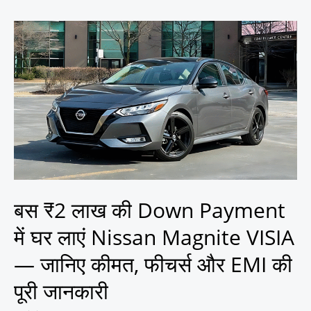
बस
₹2
लाख
की
Down
Payment
में
घर
लाएं
Nissan
Magnite
बस ₹2 लाख की Down Payment
VISIA
—
में घर लाएं Nissan Magnite VISIA
जानिए
— जानिए कीमत, फीचर्स और EMI की
कीमत,
फीचर्स
पूरी जानकारी
और