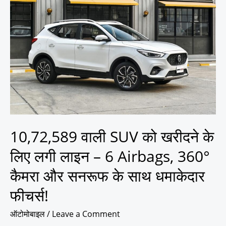
SUV
को
खरीदने
के
लिए
लगी
लाइन
–
6
Airbags,
360°
10,72,589 वाली SUV को खरीदने के
कैमरा
लिए लगी लाइन – 6 Airbags, 360°
और
सनरूफ
कैमरा और सनरूफ के साथ धमाकेदार
के
साथ
फीचर्स!
धमाकेदार
फीचर्स!
ऑटोमोबाइल
/
Leave a Comment