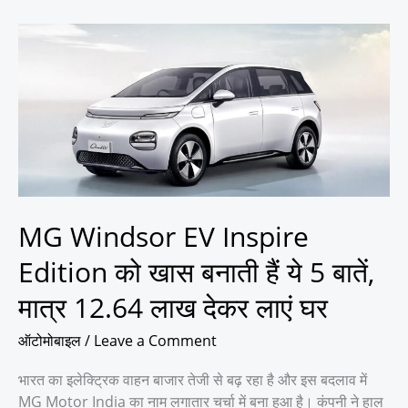
MG
Windsor
EV
Inspire
Edition
को
खास
बनाती
हैं
MG Windsor EV Inspire
ये
5
Edition को खास बनाती हैं ये 5 बातें,
बातें,
मात्र
मात्र 12.64 लाख देकर लाएं घर
12.64
लाख
ऑटोमोबाइल
/
Leave a Comment
देकर
भारत का इलेक्ट्रिक वाहन बाजार तेजी से बढ़ रहा है और इस बदलाव में
लाएं
MG Motor India का नाम लगातार चर्चा में बना हुआ है। कंपनी ने हाल
घर