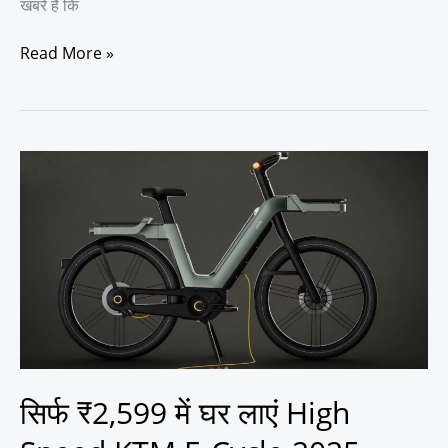
खबरें हैं कि
Read More »
सिर्फ
₹2,599
में
घर
लाएं
High
Speed
KTM
E-
Cycle
2025
सिर्फ ₹2,599 में घर लाएं High
–