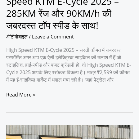
Speed KTM E-Cycle 2025 –
285KM
रेंज
285KM रेंज और 90KM/h की
और
जबरदस्त टॉप स्पीड के साथ!
90KM/h
की
ऑटोमोबाइल
/
Leave a Comment
जबरदस्त
टॉप
High Speed KTM E-Cycle 2025 – सस्ती कीमत में जबरदस्त
स्पीड
परफॉर्मेंस अगर आप एक ऐसी इलेक्ट्रिक साइकिल की तलाश में हैं जो
के
स्टाइलिश, हाई-स्पीड और बजट फ्रेंडली हो, तो High Speed KTM E-
साथ!
Cycle 2025 आपके लिए परफेक्ट विकल्प है। मात्र ₹2,599 की कीमत
में यह ई-साइकिल मार्केट में धमाल मचा रही है। जहां पेट्रोल और
Read More »
10,72,589
वाली