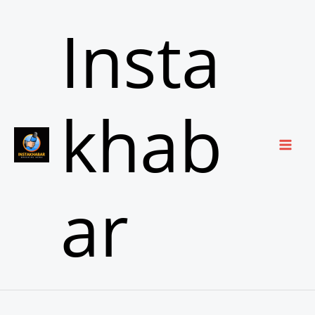
Skip
Insta
to
content
khab
ar