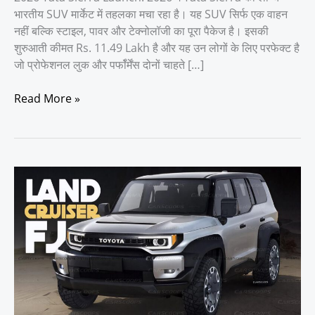
भारतीय SUV मार्केट में तहलका मचा रहा है। यह SUV सिर्फ एक वाहन
नहीं बल्कि स्टाइल, पावर और टेक्नोलॉजी का पूरा पैकेज है। इसकी
शुरुआती कीमत Rs. 11.49 Lakh है और यह उन लोगों के लिए परफेक्ट है
जो प्रोफेशनल लुक और पर्फॉर्मेंस दोनों चाहते […]
Read More »
Toyota
Land
Cruiser
FJ
4X4
इंजन,
7
एयरबैग
और