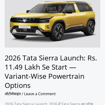
Tata
Sierra
Launch:
Rs.
11.49
Lakh
Se
Start
—
Variant-
2026 Tata Sierra Launch: Rs.
Wise
Powertrain
11.49 Lakh Se Start —
Options
Variant-Wise Powertrain
Options
ऑटोमोबाइल
/
Leave a Comment
2026 Tata Sierra Launch: 2026 में Tata Sierra का लॉन्च