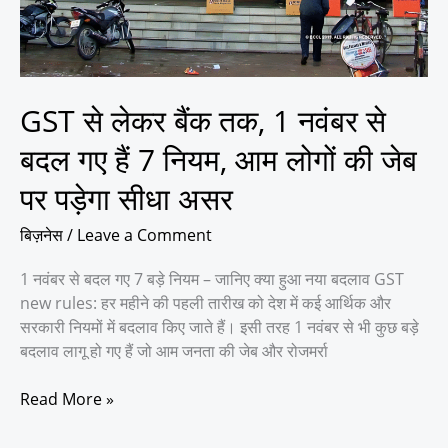
हैं
7
नियम,
आम
GST से लेकर बैंक तक, 1 नवंबर से
लोगों
की
बदल गए हैं 7 नियम, आम लोगों की जेब
जेब
पर पड़ेगा सीधा असर
पर
पड़ेगा
बिज़नेस
/
Leave a Comment
सीधा
असर
1 नवंबर से बदल गए 7 बड़े नियम – जानिए क्या हुआ नया बदलाव GST
new rules: हर महीने की पहली तारीख को देश में कई आर्थिक और
सरकारी नियमों में बदलाव किए जाते हैं। इसी तरह 1 नवंबर से भी कुछ बड़े
बदलाव लागू हो गए हैं जो आम जनता की जेब और रोजमर्रा
Read More »