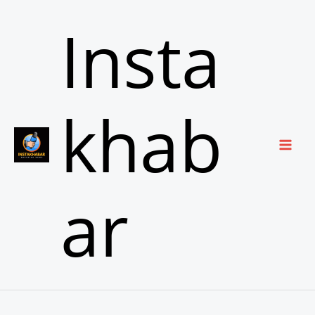
Skip
Insta
to
content
khab
ar