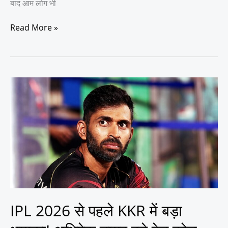
बाद आम लोग भी
Read More »
IPL
2026
से
पहले
KKR
में
बड़ा
धमाका!
अभिषेक
नायर
बने
IPL 2026 से पहले KKR में बड़ा
हेड