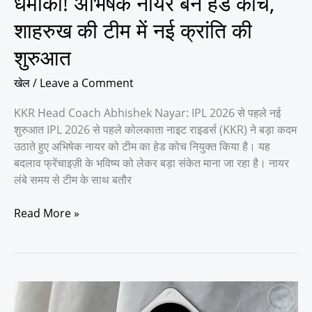
धमाका! अभिषेक नायर बने हेड कोच,
कोच,
शाहरुख
शाहरुख की टीम में नई क्रांति की
की
शुरुआत
टीम
में
खेल
/
Leave a Comment
नई
क्रांति
KKR Head Coach Abhishek Nayar: IPL 2026 से पहले नई
की
शुरुआत IPL 2026 से पहले कोलकाता नाइट राइडर्स (KKR) ने बड़ा कदम
शुरुआत
उठाते हुए अभिषेक नायर को टीम का हेड कोच नियुक्त किया है। यह
बदलाव फ्रेंचाइज़ी के भविष्य को लेकर बड़ा संकेत माना जा रहा है। नायर
लंबे समय से टीम के साथ बतौर
Read More »
Vivo
X300