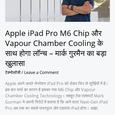
Vapour
Chamber
Cooling
के
साथ
Apple iPad Pro M6 Chip और
होगा
Vapour Chamber Cooling के
लॉन्च
–
साथ होगा लॉन्च – मार्क गुरमैन का बड़ा
मार्क
खुलासा
गुरमैन
का
टेक्नोलॉजी
/
Leave a Comment
बड़ा
खुलासा
Apple अपने अगले जेनरेशन iPad Pro को लेकर फिर से सुर्खियों में है।
इस बार चर्चा का कारण है इसका नया M6 Chip और Vapour
Chamber Cooling Technology। मशहूर टेक एक्सपर्ट Mark
Gurman ने अपनी रिपोर्ट में बताया है कि आने वाला Next-Gen iPad
Pro अब तक का सबसे पावरफुल और एडवांस iPad होगा। आइए