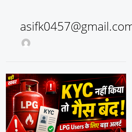
asifk0457@gmail.co
LPG
Gas
KYC
Update:
नहीं
किया
तो
बंद