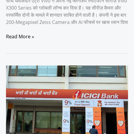
साथ धमाकेदार एंट्री Vivo ने अपनी नई फ्लैगशिप स्मार्टफोन सीरीज़ Vivo
X300 Series को ग्लोबली लॉन्च कर दिया है। यह सीरीज़ कैमरा और
परफॉर्मेंस दोनों के मामले में शानदार साबित होने वाली है। कंपनी ने इस बार
200-Megapixel Zeiss Camera और AI फीचर्स पर खास ध्यान दिया
Read More »
GST
से
लेकर
बैंक
तक,
1
नवंबर
से
बदल
गए