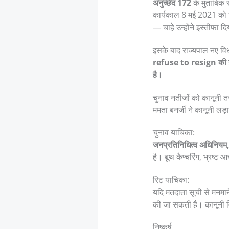
अनुच्छेद 172
के मुताबिक 
कार्यकाल 8 मई 2021 को शु
— चाहे उन्होंने इस्तीफा दि
इसके बाद राज्यपाल नए वि
refuse to resign की हठध
है।
चुनाव नतीजों को कानूनी तर
ममता बनर्जी ने कानूनी लड़
चुनाव याचिका:
जनप्रतिनिधित्व अधिनिय
है। बूथ कैप्चरिंग, भ्रष्
रिट याचिका:
यदि मतदाता सूची से मनमान
की जा सकती है। कानूनी वि
निष्कर्ष