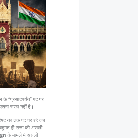
ल के “प्रसादपर्यंत” पद पर
ह उतना सरल नहीं है।
िपरिषद तब तक पद पर रहे जब
 बहुमत ही सत्ता की असली
ign
के मामले में असली