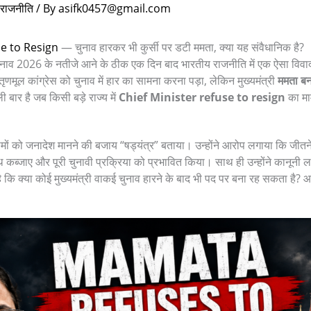
राजनीति
/ By
asifk0457@gmail.com
se to Resign
— चुनाव हारकर भी कुर्सी पर डटी ममता, क्या यह संवैधानिक है?
नाव 2026 के नतीजे आने के ठीक एक दिन बाद भारतीय राजनीति में एक ऐसा विवाद 
ृणमूल कांग्रेस को चुनाव में हार का सामना करना पड़ा, लेकिन मुख्यमंत्री
ममता बनर
ार है जब किसी बड़े राज्य में
Chief Minister refuse to resign
का माम
ामों को जनादेश मानने की बजाय “षड्यंत्र” बताया। उन्होंने आरोप लगाया कि जीतने 
ूथ कब्जाए और पूरी चुनावी प्रक्रिया को प्रभावित किया। साथ ही उन्होंने कानूनी
कि क्या कोई मुख्यमंत्री वाकई चुनाव हारने के बाद भी पद पर बना रह सकता है?