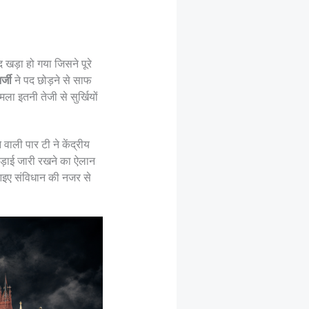
खड़ा हो गया जिसने पूरे
्जी
ने पद छोड़ने से साफ
ला इतनी तेजी से सुर्खियों
वाली पार टी ने केंद्रीय
 लड़ाई जारी रखने का ऐलान
 आइए संविधान की नजर से