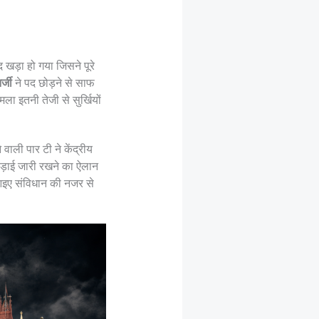
खड़ा हो गया जिसने पूरे
्जी
ने पद छोड़ने से साफ
ला इतनी तेजी से सुर्खियों
वाली पार टी ने केंद्रीय
 लड़ाई जारी रखने का ऐलान
 आइए संविधान की नजर से