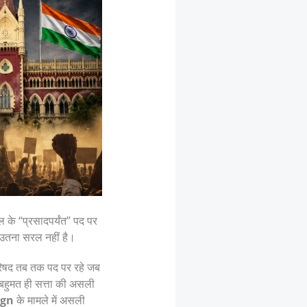
ल के “प्रसादपर्यंत” पद पर
ह उतना सरल नहीं है।
िपरिषद तब तक पद पर रहे जब
 बहुमत ही सत्ता की असली
ign
के मामले में असली