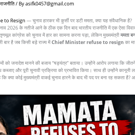
राजनीति
/ By
asifk0457@gmail.com
se to Resign
— चुनाव हारकर भी कुर्सी पर डटी ममता, क्या यह संवैधानिक है?
नाव 2026 के नतीजे आने के ठीक एक दिन बाद भारतीय राजनीति में एक ऐसा विवाद 
ृणमूल कांग्रेस को चुनाव में हार का सामना करना पड़ा, लेकिन मुख्यमंत्री
ममता बनर
ार है जब किसी बड़े राज्य में
Chief Minister refuse to resign
का माम
ामों को जनादेश मानने की बजाय “षड्यंत्र” बताया। उन्होंने आरोप लगाया कि जीतने 
ूथ कब्जाए और पूरी चुनावी प्रक्रिया को प्रभावित किया। साथ ही उन्होंने कानूनी
कि क्या कोई मुख्यमंत्री वाकई चुनाव हारने के बाद भी पद पर बना रह सकता है?