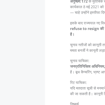
अनुच्छेद 172
के मुताबिक 
कार्यकाल 8 मई 2021 को शु
— चाहे उन्होंने इस्तीफा दि
इसके बाद राज्यपाल नए वि
refuse to resign की हठध
है।
चुनाव नतीजों को कानूनी तर
ममता बनर्जी ने कानूनी लड़
चुनाव याचिका:
जनप्रतिनिधित्व अधिनिय
है। बूथ कैप्चरिंग, भ्रष्
रिट याचिका:
यदि मतदाता सूची से मनमान
की जा सकती है। कानूनी वि
निष्कर्ष