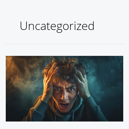
Uncategorized
क्या
आपके
दिमाग
में
बार-
बार
गंदे
ख्याल
आते
हैं?
जानिए