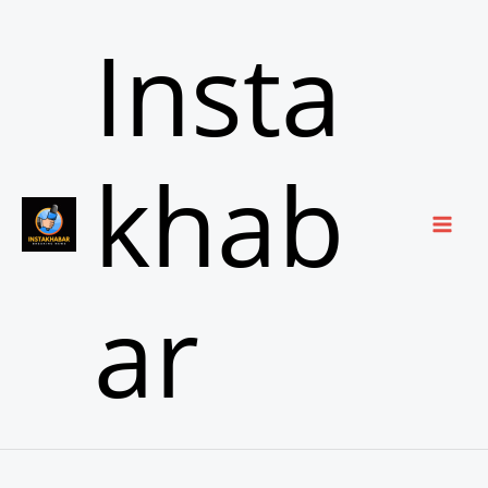
Skip
Insta
to
content
khab
ar