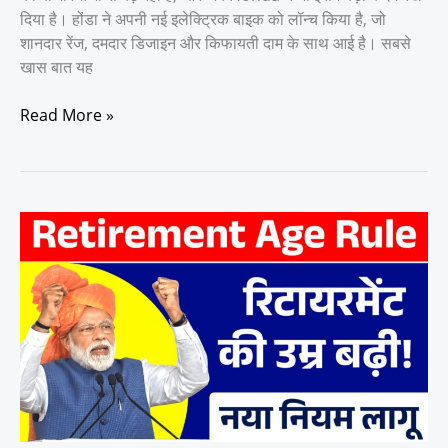
दिया है। होंडा ने अपनी नई इलेक्ट्रिक बाइक को लॉन्च किया है, जो
शानदार रेंज, दमदार डिजाइन और किफायती दाम के साथ आई है। सबसे
खास बात यह
Read More »
सरकारी
कर्मचारियों
को
बड़ी
राहत:
रिटायरमेंट
की
उम्र
बढ़ाने
का