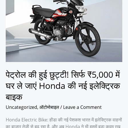
हुई
छुट्टी!
सिर्फ
₹5,000
में
घर
ले
जाएं
Honda
की
नई
पेट्रोल की हुई छुट्टी! सिर्फ ₹5,000 में
इलेक्ट्रिक
घर ले जाएं Honda की नई इलेक्ट्रिक
बाइक
बाइक
Uncategorized
,
ऑटोमोबाइल
/
Leave a Comment
Honda Electric Bike: होंडा की नई पेशकश भारत में इलेक्ट्रिक वाहनों
का बाजार तेजी से बढ़ रहा है, और अब Honda ने भी इसमें बड़ा कदम रख