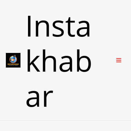
Skip
Insta
to
content
khab
ar