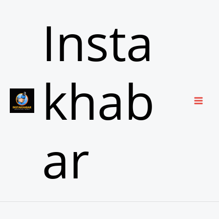
Skip
Insta
to
content
khab
ar