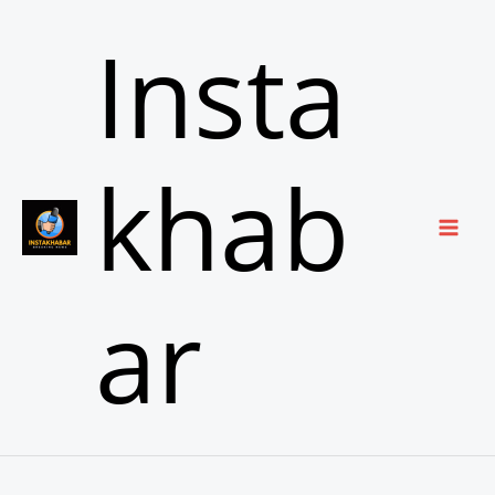
Skip
Insta
to
content
khab
ar