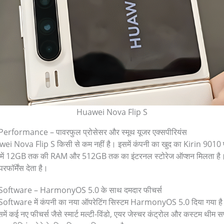
Huawei Nova Flip S
rformance – पावरफुल प्रोसेसर और स्मूथ यूजर एक्सपीरियंस
Huawei Nova Flip S किसी से कम नहीं है। इसमें कंपनी का खुद का Kirin 9010 प
 में 12GB तक की RAM और 512GB तक का इंटरनल स्टोरेज ऑप्शन मिलता है। 
परफॉर्मेंस देता है।
Software – HarmonyOS 5.0 के साथ दमदार फीचर्स
tware में कंपनी का नया ऑपरेटिंग सिस्टम HarmonyOS 5.0 दिया गया है। 
ं कई नए फीचर्स जैसे स्मार्ट मल्टी-विंडो, एयर जेस्चर कंट्रोल और कस्टम थीम सप