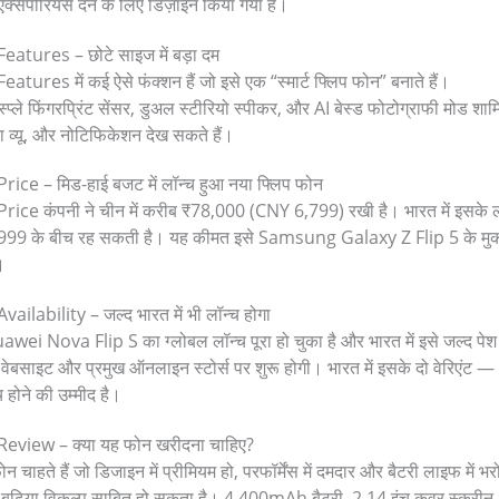
 एक्सपीरियंस देने के लिए डिज़ाइन किया गया है।
tures – छोटे साइज में बड़ा दम
res में कई ऐसे फंक्शन हैं जो इसे एक “स्मार्ट फ्लिप फोन” बनाते हैं।
्ले फिंगरप्रिंट सेंसर, डुअल स्टीरियो स्पीकर, और AI बेस्ड फोटोग्राफी मोड शाम
ा व्यू, और नोटिफिकेशन देख सकते हैं।
ce – मिड-हाई बजट में लॉन्च हुआ नया फ्लिप फोन
ce कंपनी ने चीन में करीब ₹78,000 (CNY 6,799) रखी है। भारत में इसके ल
99 के बीच रह सकती है। यह कीमत इसे Samsung Galaxy Z Flip 5 के मुकाब
।
lability – जल्द भारत में भी लॉन्च होगा
 Huawei Nova Flip S का ग्लोबल लॉन्च पूरा हो चुका है और भारत में इसे जल्द 
बसाइट और प्रमुख ऑनलाइन स्टोर्स पर शुरू होगी। भारत में इसके दो वेरि
ने की उम्मीद है।
eview – क्या यह फोन खरीदना चाहिए?
ाहते हैं जो डिजाइन में प्रीमियम हो, परफॉर्मेंस में दमदार और बैटरी लाइफ में 
ढ़िया विकल्प साबित हो सकता है। 4,400mAh बैटरी, 2.14 इंच कवर स्क्रीन 