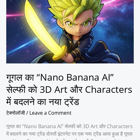
का
“Nano
Banana
AI”
सेल्फी
को
3D
Art
और
Characters
गूगल का “Nano Banana AI”
में
बदलने
सेल्फी को 3D Art और Characters
का
में बदलने का नया ट्रेंड
नया
ट्रेंड
टेक्नोलॉजी
/
Leave a Comment
गूगल का “Nano Banana AI” सेल्फी को 3D Art और Characters
में बदलने का नया ट्रेंड दोस्तों इंटरनेट पर एक नया ट्रेंड आया हुआ है गूगल