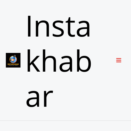
Skip
Insta
to
content
khab
ar